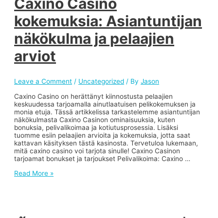
Caxino Casino
Lotto
Go
kokemuksia: Asiantuntijan
Casino
UK
näkökulma ja pelaajien
arviot
Leave a Comment
/
Uncategorized
/ By
Jason
Caxino Casino on herättänyt kiinnostusta pelaajien
keskuudessa tarjoamalla ainutlaatuisen pelikokemuksen ja
monia etuja. Tässä artikkelissa tarkastelemme asiantuntijan
näkökulmasta Caxino Casinon ominaisuuksia, kuten
bonuksia, pelivalikoimaa ja kotiutusprosessia. Lisäksi
tuomme esiin pelaajien arvioita ja kokemuksia, jotta saat
kattavan käsityksen tästä kasinosta. Tervetuloa lukemaan,
mitä caxino casino voi tarjota sinulle! Caxino Casinon
tarjoamat bonukset ja tarjoukset Pelivalikoima: Caxino …
Caxino
Read More »
Casino
kokemuksia:
Asiantuntijan
näkökulma
ja