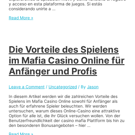
y acceso en esta plataforma de juegos. Si estás
considerando unirte a …
Luna
Read More »
Casino
anmeldelse:
una
revisión
exhaustiva
de
Die Vorteile des Spielens
sus
servicios
im Mafia Casino Online für
Anfänger und Profis
Leave a Comment
/
Uncategorized
/ By
Jason
In diesem Artikel werden wir die zahlreichen Vorteile des
Spielens im Mafia Casino Online sowohl für Anfänger als
auch für erfahrene Spieler beleuchten. Wir werden
untersuchen, warum dieses Online-Casino eine attraktive
Option für alle ist, die ihr Glück versuchen wollen. Von der
Benutzerfreundlichkeit der casino mafia Plattform bis hin zu
den besonderen Bonusangeboten – hier …
Die
Read More »