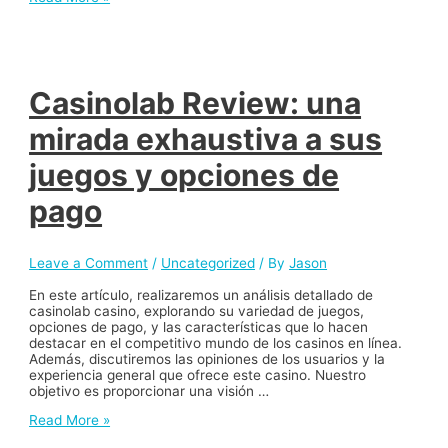
Vorteile
des
Spielens
im
Mafia
Casino
Casinolab Review: una
Online
für
mirada exhaustiva a sus
Anfänger
und
juegos y opciones de
Profis
pago
Leave a Comment
/
Uncategorized
/ By
Jason
En este artículo, realizaremos un análisis detallado de
casinolab casino, explorando su variedad de juegos,
opciones de pago, y las características que lo hacen
destacar en el competitivo mundo de los casinos en línea.
Además, discutiremos las opiniones de los usuarios y la
experiencia general que ofrece este casino. Nuestro
objetivo es proporcionar una visión …
Casinolab
Read More »
Review: