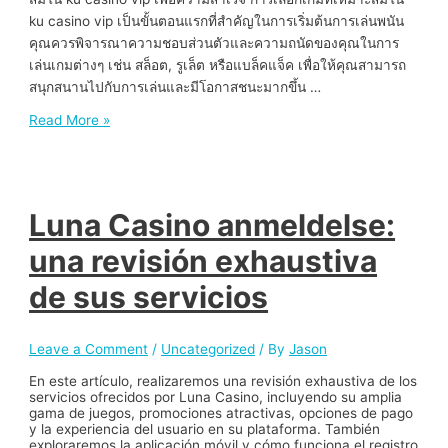
ku casino vip เป็นขั้นตอนแรกที่สำคัญในการเริ่มต้นการเล่นพนัน
คุณควรพิจารณาความชอบส่วนตัวและความถนัดของคุณในการ
เล่นเกมต่างๆ เช่น สล็อต, รูเล็ต หรือแบล็คแจ็ค เพื่อให้คุณสามารถ
สนุกสนานไปกับการเล่นและมีโอกาสชนะมากขึ้น …
Read More »
ขั้น
ตอน
การเต
รี
ยม
Luna Casino anmeldelse:
ตัว
una revisión exhaustiva
ก่อน
เริ่ม
de sus servicios
เล่น
ใน
ku
Leave a Comment
/
Uncategorized
/ By
Jason
casino
vip
En este artículo, realizaremos una revisión exhaustiva de los
เพื่อ
servicios ofrecidos por Luna Casino, incluyendo su amplia
ความ
gama de juegos, promociones atractivas, opciones de pago
y la experiencia del usuario en su plataforma. También
สำเร็จ
exploraremos la aplicación móvil y cómo funciona el registro