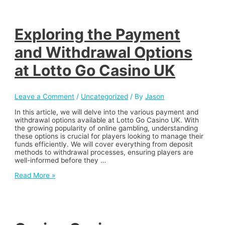
tus
ganancias
en
funbet
Exploring the Payment
casino
en
and Withdrawal Options
línea
at Lotto Go Casino UK
Leave a Comment
/
Uncategorized
/ By
Jason
In this article, we will delve into the various payment and
withdrawal options available at Lotto Go Casino UK. With
the growing popularity of online gambling, understanding
these options is crucial for players looking to manage their
funds efficiently. We will cover everything from deposit
methods to withdrawal processes, ensuring players are
well-informed before they …
Exploring
Read More »
the
Payment
and
Withdrawal
Options
at