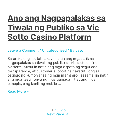
Pirate
Casino
Deutschland
den
Ano ang Nagpapalakas sa
Spielmarkt
revolutioniert
Tiwala ng Publiko sa Vic
hat
Sotto Casino Platform
Leave a Comment
/
Uncategorized
/ By
Jason
Sa artikulong ito, tatalakayin natin ang mga salik na
nagpapalakas sa tiwala ng publiko sa vic sotto casino
platform. Susuriin natin ang mga aspeto ng seguridad,
transparency, at customer support na nakatutulong sa
pagbuo ng kumpiyansa ng mga manlalaro. Isasama rin natin
ang mga testimonya ng mga gumagamit at ang mga
benepisyo ng kanilang mobile …
Ano
Read More »
ang
Nagpapalakas
sa
Tiwala
Posts
1
2
…
35
ng
Next Page
→
Publiko