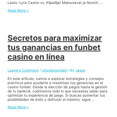
Laatu: Lyra Casino vs. Kilpailijat Maksutavat ja Nostot: …
Vertaile
Read More »
Lyra
Casinoa
Muihin
Suosittuihin
Nettikasinoihin
Suomessa
Secretos para maximizar
tus ganancias en funbet
casino en línea
Leave a Comment
/
Uncategorized
/ By
Jason
En este artículo, vamos a explorar estrategias y consejos
prácticos para ayudarte a maximizar tus ganancias en el
casino funbet. Desde la elección de juegos hasta la gestión
de tu bankroll, cubriremos todo lo que necesitas saber para
optimizar tu experiencia de juego. Si buscas aumentar tus
posibilidades de éxito y disfrutar al máximo, sigue …
Secretos
Read More »
para
maximizar