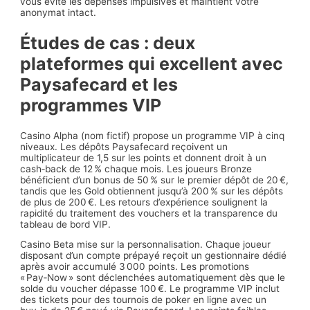
vous évite les dépenses impulsives et maintient votre
anonymat intact.
Études de cas : deux
plateformes qui excellent avec
Paysafecard et les
programmes VIP
Casino Alpha (nom fictif) propose un programme VIP à cinq
niveaux. Les dépôts Paysafecard reçoivent un
multiplicateur de 1,5 sur les points et donnent droit à un
cash‑back de 12 % chaque mois. Les joueurs Bronze
bénéficient d’un bonus de 50 % sur le premier dépôt de 20 €,
tandis que les Gold obtiennent jusqu’à 200 % sur les dépôts
de plus de 200 €. Les retours d’expérience soulignent la
rapidité du traitement des vouchers et la transparence du
tableau de bord VIP.
Casino Beta mise sur la personnalisation. Chaque joueur
disposant d’un compte prépayé reçoit un gestionnaire dédié
après avoir accumulé 3 000 points. Les promotions
« Pay‑Now » sont déclenchées automatiquement dès que le
solde du voucher dépasse 100 €. Le programme VIP inclut
des tickets pour des tournois de poker en ligne avec un