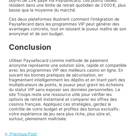
buy‑in de 25 € payé via Paysafecard. Les points faibles
résident dans une limite de retrait quotidien de 2 000 €, plus
basse que la moyenne du marché.
Ces deux plateformes illustrent comment l’intégration de
Paysafecard dans les programmes VIP peut générer des
avantages concrets, tout en laissant le joueur maître de son
anonymat et de son budget.
Conclusion
Utiliser Paysafecard comme méthode de paiement
anonyme représente une solution sûre, rapide et compatible
avec les programmes VIP des meilleurs casino en ligne. En
suivant les bonnes pratiques de sécurisation, en
fragmentant intelligemment les dépôts et en tirant parti des
multiplicateurs de points, le joueur peut gravir les échelons
du statut VIP sans exposer ses données personnelles. Le
site Troops reste une ressource utile pour vérifier les
options de retrait instantané et comparer les offres des
casinos français. Appliquez ces stratégies, gardez le
contrôle de votre budget et profitez des bonus exclusifs :
votre expérience de jeu sera plus riche, plus sûre et,
surtout, pleinement maîtrisée.
Post
←
Previous Post