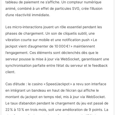
tableau de paiement ne s’affiche. Un compteur numérique
animé, combiné à un effet de particules SVG, crée l’illusion
d’une réactivité immédiate.
Les micro‑interactions jouent un rôle essentiel pendant les
phases de chargement. Un son de cliquetis subtil, une
vibration courte sur mobile et une notification push « Le
jackpot vient d’augmenter de 10 000 € ! » maintiennent
l’engagement. Ces éléments sont déclenchés dès que le
serveur pousse la mise à jour via WebSocket, garantissant une
synchronisation parfaite entre l’état du serveur et le feedback
client.
Cas d’étude : le casino « SpeedJackpot » a revu son interface
en intégrant un bandeau en haut de l’écran qui affiche le
montant du jackpot en temps réel, mis à jour via WebSocket.
Le taux d’abandon pendant le chargement du jeu est passé de
22 % à 13 % en trois mois, soit une amélioration de 9 points. La