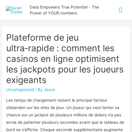
Mai
Data Empowers True Potential - The
Power of YOUR numbers.
Me
Plateforme de jeu
ultra‑rapide : comment les
casinos en ligne optimisent
les jackpots pour les joueurs
exigeants
Uncategorized
/ By
Jason
Les temps de chargement restent le principal facteur
d’abandon sur les sites de jeux. Un joueur qui veut tenter sa
chance sur un jackpot de plusieurs millions de dollars n’a pas
envie de patienter plusieurs secondes avant que le tableau de
bord ne s’affiche. Chaque seconde supplémentaire augmente