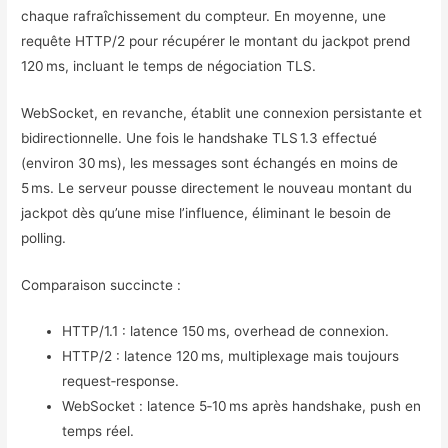
chaque rafraîchissement du compteur. En moyenne, une
requête HTTP/2 pour récupérer le montant du jackpot prend
120 ms, incluant le temps de négociation TLS.
WebSocket, en revanche, établit une connexion persistante et
bidirectionnelle. Une fois le handshake TLS 1.3 effectué
(environ 30 ms), les messages sont échangés en moins de
5 ms. Le serveur pousse directement le nouveau montant du
jackpot dès qu’une mise l’influence, éliminant le besoin de
polling.
Comparaison succincte :
HTTP/1.1 : latence 150 ms, overhead de connexion.
HTTP/2 : latence 120 ms, multiplexage mais toujours
request‑response.
WebSocket : latence 5‑10 ms après handshake, push en
temps réel.