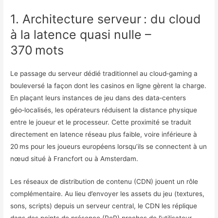
1. Architecture serveur : du cloud
à la latence quasi nulle –
370 mots
Le passage du serveur dédié traditionnel au cloud‑gaming a
bouleversé la façon dont les casinos en ligne gèrent la charge.
En plaçant leurs instances de jeu dans des data‑centers
géo‑localisés, les opérateurs réduisent la distance physique
entre le joueur et le processeur. Cette proximité se traduit
directement en latence réseau plus faible, voire inférieure à
20 ms pour les joueurs européens lorsqu’ils se connectent à un
nœud situé à Francfort ou à Amsterdam.
Les réseaux de distribution de contenu (CDN) jouent un rôle
complémentaire. Au lieu d’envoyer les assets du jeu (textures,
sons, scripts) depuis un serveur central, le CDN les réplique
dans des points de présence (PoP) proches de l’utilisateur