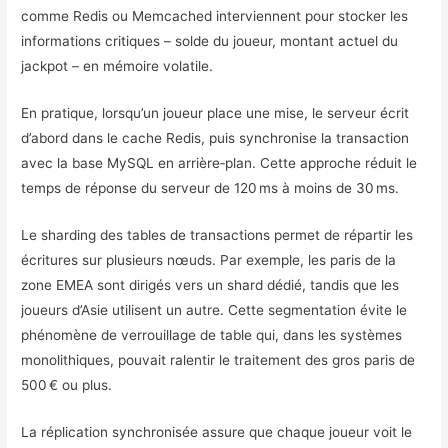
comme Redis ou Memcached interviennent pour stocker les
informations critiques – solde du joueur, montant actuel du
jackpot – en mémoire volatile.
En pratique, lorsqu’un joueur place une mise, le serveur écrit
d’abord dans le cache Redis, puis synchronise la transaction
avec la base MySQL en arrière‑plan. Cette approche réduit le
temps de réponse du serveur de 120 ms à moins de 30 ms.
Le sharding des tables de transactions permet de répartir les
écritures sur plusieurs nœuds. Par exemple, les paris de la
zone EMEA sont dirigés vers un shard dédié, tandis que les
joueurs d’Asie utilisent un autre. Cette segmentation évite le
phénomène de verrouillage de table qui, dans les systèmes
monolithiques, pouvait ralentir le traitement des gros paris de
500 € ou plus.
La réplication synchronisée assure que chaque joueur voit le