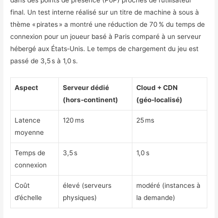
final. Un test interne réalisé sur un titre de machine à sous à
thème « pirates » a montré une réduction de 70 % du temps de
connexion pour un joueur basé à Paris comparé à un serveur
hébergé aux États‑Unis. Le temps de chargement du jeu est
passé de 3,5 s à 1,0 s.
Aspect
Serveur dédié
Cloud + CDN
(hors‑continent)
(géo‑localisé)
Latence
120 ms
25 ms
moyenne
Temps de
3,5 s
1,0 s
connexion
Coût
élevé (serveurs
modéré (instances à
d’échelle
physiques)
la demande)