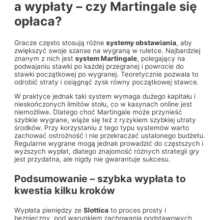
a wypłaty – czy Martingale się
opłaca?
Gracze często stosują różne
systemy obstawiania
, aby
zwiększyć swoje szanse na wygraną w ruletce. Najbardziej
znanym z nich jest
system Martingale
, polegający na
podwajaniu stawki po każdej przegranej i powrocie do
stawki początkowej po wygranej. Teoretycznie pozwala to
odrobić straty i osiągnąć zysk równy początkowej stawce.
W praktyce jednak taki system wymaga dużego kapitału i
nieskończonych limitów stołu, co w kasynach online jest
niemożliwe. Dlatego choć Martingale może przynieść
szybkie wygrane, wiąże się też z ryzykiem szybkiej utraty
środków. Przy korzystaniu z tego typu systemów warto
zachować ostrożność i nie przekraczać ustalonego budżetu.
Regularne wygrane mogą jednak prowadzić do częstszych i
wyższych wypłat, dlatego znajomość różnych strategii gry
jest przydatna, ale nigdy nie gwarantuje sukcesu.
Podsumowanie – szybka wypłata to
kwestia kilku kroków
Wypłata pieniędzy ze
Slottica
to proces prosty i
bezpieczny, pod warunkiem zachowania podstawowych