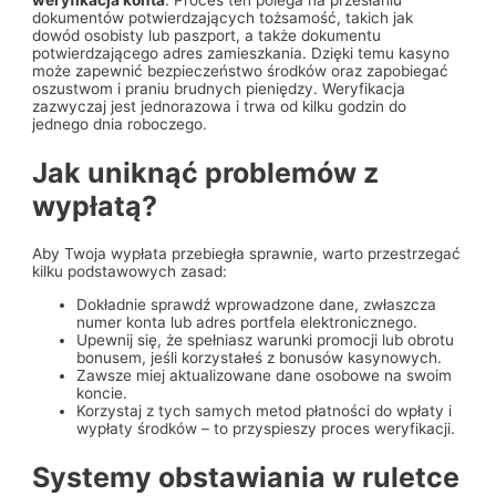
dokumentów potwierdzających tożsamość, takich jak
dowód osobisty lub paszport, a także dokumentu
potwierdzającego adres zamieszkania. Dzięki temu kasyno
może zapewnić bezpieczeństwo środków oraz zapobiegać
oszustwom i praniu brudnych pieniędzy. Weryfikacja
zazwyczaj jest jednorazowa i trwa od kilku godzin do
jednego dnia roboczego.
Jak uniknąć problemów z
wypłatą?
Aby Twoja wypłata przebiegła sprawnie, warto przestrzegać
kilku podstawowych zasad:
Dokładnie sprawdź wprowadzone dane, zwłaszcza
numer konta lub adres portfela elektronicznego.
Upewnij się, że spełniasz warunki promocji lub obrotu
bonusem, jeśli korzystałeś z bonusów kasynowych.
Zawsze miej aktualizowane dane osobowe na swoim
koncie.
Korzystaj z tych samych metod płatności do wpłaty i
wypłaty środków – to przyspieszy proces weryfikacji.
Systemy obstawiania w ruletce